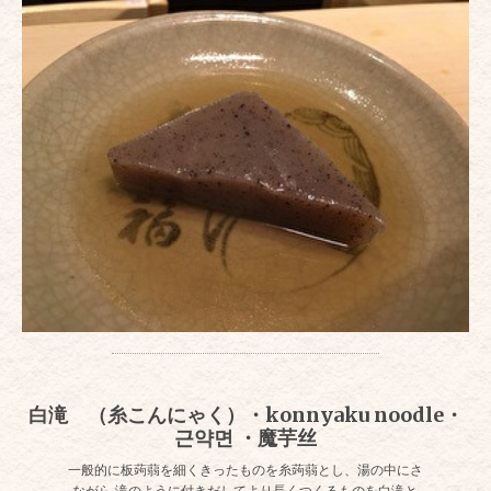
白滝 （糸こんにゃく）・konnyaku noodle・
근약면 ・魔芋丝
一般的に板蒟蒻を細くきったものを糸蒟蒻とし、湯の中にさ
ながら 滝のように付きだしてより長くつくるものを白滝と