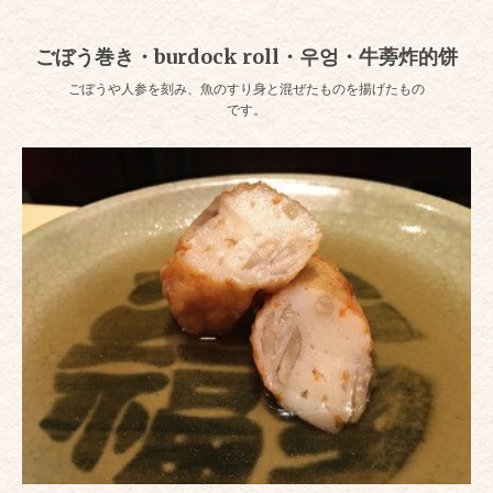
ごぼう巻き・burdock roll・우엉・牛蒡炸的饼
ごぼうや人参を刻み、魚のすり身と混ぜたものを揚げたもの
です。