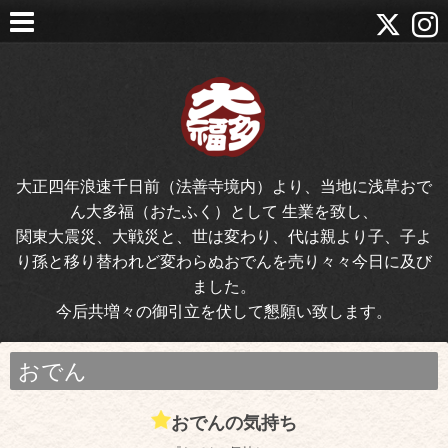
大正四年浪速千日前（法善寺境内）より、当地に浅草おで
ん大多福（おたふく）として 生業を致し、
関東大震災、大戦災と、世は変わり、代は親より子、子よ
り孫と移り替われど変わらぬおでんを売り々々今日に及び
ました。
今后共増々の御引立を伏して懇願い致します。
おでん
おでんの気持ち