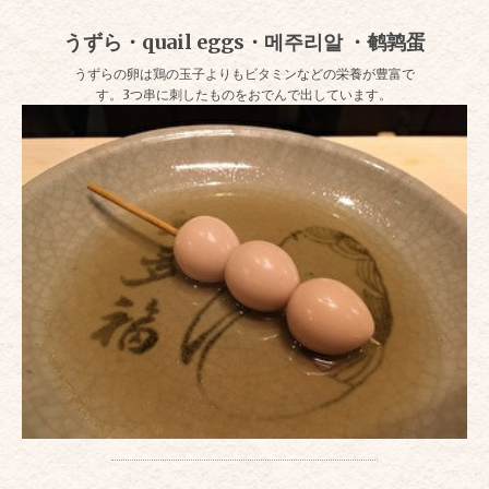
うずら・quail eggs・메주리알 ・鹌鹑蛋
うずらの卵は鶏の玉子よりもビタミンなどの栄養が豊富で
す。3つ串に刺したものをおでんで出しています。