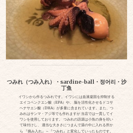
つみれ（つみ入れ）・sardine-ball・정어리・沙
丁鱼
イワシから作るつみれです。イワシには血液凝固を抑制する
エイコペンクエン酸（EPA）や、 脳を活性化させるドコサ
ヘナサエン酸（DHA）が多量に含まれています。また、つ
みれはサンマ・アジ等でも作れますが 当店では一貫してイ
ワシを使用しております。 つみれの語源は小魚の身を叩い
て味付けし、 適当な大きさにつまんで湯の中に入れる所か
ら 『摘み入れ』～『つみれ』と変化していったものです。