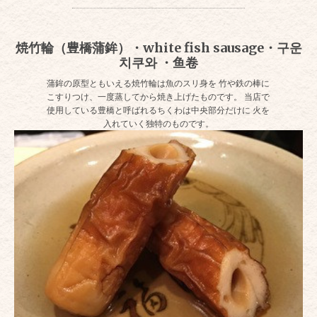
焼竹輪（豊橋蒲鉾）・white fish sausage・구운
치쿠와 ・鱼卷
蒲鉾の原型ともいえる焼竹輪は魚のスリ身を 竹や鉄の棒に
こすりつけ、一度蒸してから焼き上げたものです。 当店で
使用している豊橋と呼ばれるちくわは中央部分だけに 火を
入れていく独特のものです。