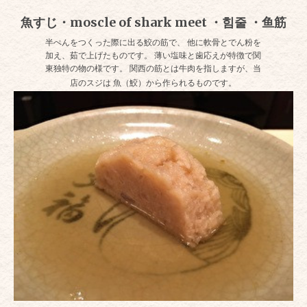
魚すじ・moscle of shark meet ・힘줄 ・鱼筋
半ぺんをつくった際に出る鮫の筋で、 他に軟骨とでん粉を
加え、茹で上げたものです。 薄い塩味と歯応えが特徴で関
東独特の物の様です。 関西の筋とは牛肉を指しますが、当
店のスジは 魚（鮫）から作られるものです。