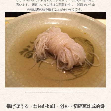
言います。 関東でいう白滝は白蒟蒻を指し、 関西でいう糸
蒟蒻は黒蒟蒻を指すことが多いそうです。
揚げぼうる・fried-ball・양파・切碎葱炸成的饼