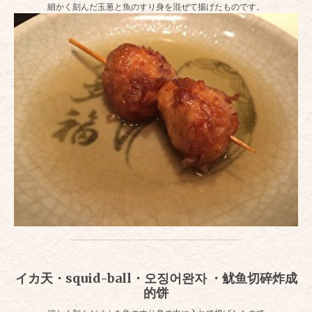
細かく刻んだ玉葱と魚のすり身を混ぜて揚げたものです。
イカ天・squid-ball・오징어완자 ・鱿鱼切碎炸成
的饼