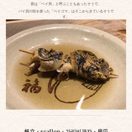
昔は「ベイ貝」と呼ぶこともあったそうで、
バイ貝の殻を使った「ベイゴマ」はそこからきているそうで
す。
帆立・scallop・가리비관자・扇贝