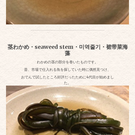
茎わかめ・seaweed stem・미역줄기・裙带菜海
藻
わかめの茎の部分を巻いたものです。
昔、市場で仕入れる魚を探していた時に偶然見つけ、
おでんで試したところ好評だったために4代目が始めまし
た。