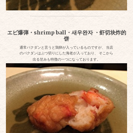
エビ爆弾・shrimp ball・새우완자 ・虾切块炸的
饼
通常バクダンと言うと鶏卵が入っているものですが、 当店
のバクダンはぶつ切りにした海老が入っており、 そこから
出る甘みも特徴の一つになっております。