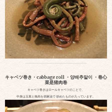
キャベツ巻き・cabbage roll ・양배추말이 ・卷心
菜是猪肉卷
キャベツ巻きはロールキャベツのことで、
中身は玉葱と挽肉を胡麻油で 炒めたものが入っています。