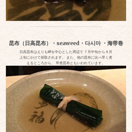
昆布（日高昆布）・seaweed・다시마 ・海带卷
日高昆布はえりも岬を中心とした周辺で ７月中旬から９月
上旬にかけて採取されます。 また、他の昆布に比べ早く煮
えるところから、 早煮昆布ともいわれています。