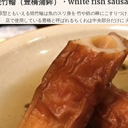
竹輪（豊橋蒲鉾）・white fish sau
原型ともいえる焼竹輪は魚のスリ身を 竹や鉄の棒にこすりつけ
店で使用している豊橋と呼ばれるちくわは中央部分だけに 