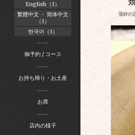
焼
English（1）
繁體中文 ・ 简体中文
蒲鉾の
（1）
한국어（1）
御予約 / コース
お持ち帰り・お土産
お席
店内の様子