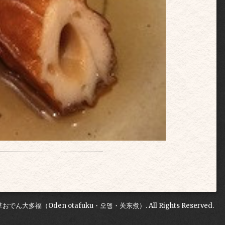
草おでん大多福（Oden otafuku・오뎅・关东煮）
. All Rights Reserved.