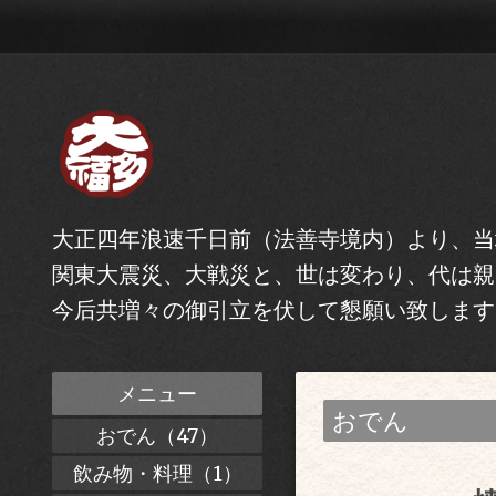
大正四年浪速千日前（法善寺境内）より、当
関東大震災、大戦災と、世は変わり、代は親
今后共増々の御引立を伏して懇願い致します
メニュー
おでん
おでん（47）
飲み物・料理（1）