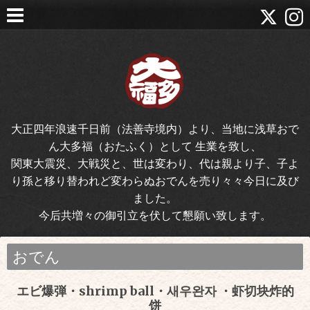
大正四年浪速千日前（法善寺境内）より、当地に浅草おで
ん大多福（おたふく）として 生業を致し、
関東大震災、大戦災と、世は変わり、代は親より子、子よ
り孫と移り替われど変わらぬおでんを売り々々今日に及び
ました。
今后共増々の御引立を伏して懇願い致します。
おでん
エビ爆弾・shrimp ball・새우완자 ・虾切块炸的
饼