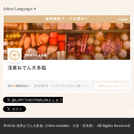
Select Language
▼
©2026
浅草おでん大多福（Oden otafuku・오뎅・关东煮）
. All Rights Reserved.