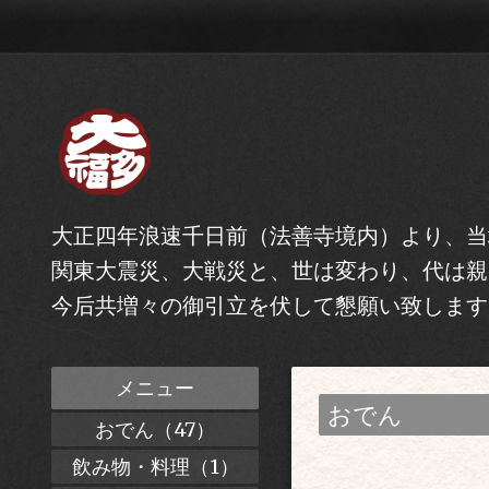
大正四年浪速千日前（法善寺境内）より、当
関東大震災、大戦災と、世は変わり、代は親
今后共増々の御引立を伏して懇願い致します
メニュー
おでん
おでん（47）
飲み物・料理（1）