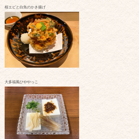
桜エビと白魚のかき揚げ
大多福風ひややっこ