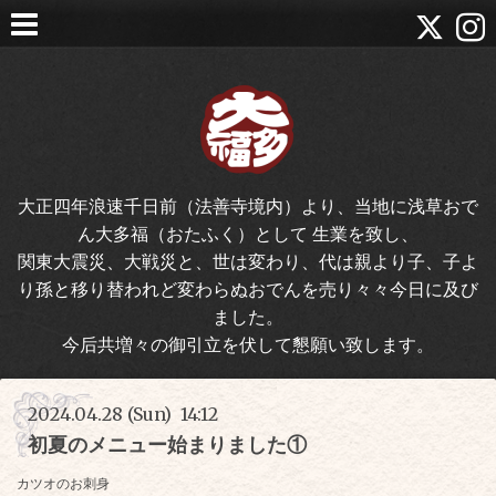
大正四年浪速千日前（法善寺境内）より、当地に浅草おで
ん大多福（おたふく）として 生業を致し、
関東大震災、大戦災と、世は変わり、代は親より子、子よ
り孫と移り替われど変わらぬおでんを売り々々今日に及び
ました。
今后共増々の御引立を伏して懇願い致します。
2024.04.28 (Sun) 14:12
初夏のメニュー始まりました①
カツオのお刺身