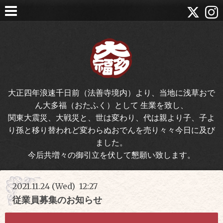
大正四年浪速千日前（法善寺境内）より、当地に浅草おで
ん大多福（おたふく）として 生業を致し、
関東大震災、大戦災と、世は変わり、代は親より子、子よ
り孫と移り替われど変わらぬおでんを売り々々今日に及び
ました。
今后共増々の御引立を伏して懇願い致します。
2021.11.24 (Wed) 12:27
従業員募集のお知らせ