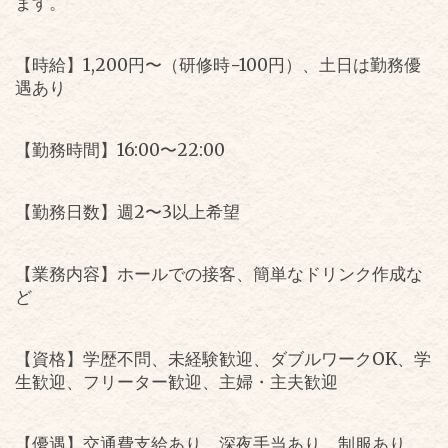
ます。
【時給】
1,200
円〜（研修時
−100
円）、土日は勤務優
遇あり
【勤務時間】
16:00
〜
22:00
【勤務日数】週
2
〜
3
以上希望
【業務内容】ホールでの接客、簡単なドリンク作成な
ど
【資格】学歴不問、未経験歓迎、ダブルワーク
OK
、学
生歓迎、フリーター歓迎、主婦・主夫歓迎
【優遇】交通費支給あり、深夜手当あり、制服あり、