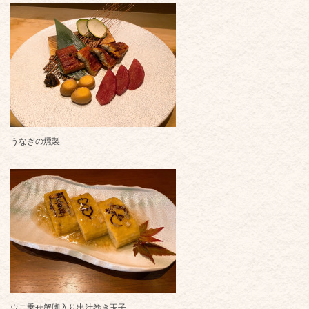
うなぎの燻製
ウニ乗せ蟹脚入り出汁巻き玉子