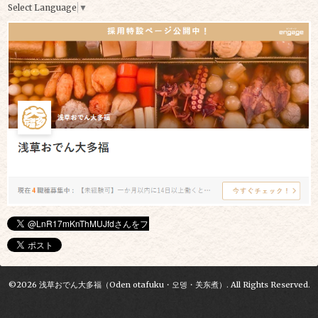
Select Language
▼
©2026
浅草おでん大多福（Oden otafuku・오뎅・关东煮）
. All Rights Reserved.