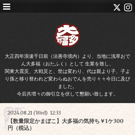
大正四年浪速千日前（法善寺境内）より、当地に浅草おで
ん大多福（おたふく）として 生業を致し、
関東大震災、大戦災と、世は変わり、代は親より子、子よ
り孫と移り替われど変わらぬおでんを売り々々今日に及び
ました。
今后共増々の御引立を伏して懇願い致します。
2024.08.21 (Wed) 12:33
【数量限定かまぼこ】大多福の気持ち￥1ケ300
円（税込）