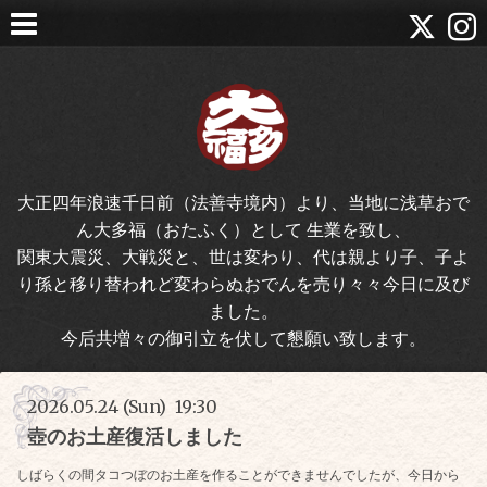
大正四年浪速千日前（法善寺境内）より、当地に浅草おで
ん大多福（おたふく）として 生業を致し、
関東大震災、大戦災と、世は変わり、代は親より子、子よ
り孫と移り替われど変わらぬおでんを売り々々今日に及び
ました。
今后共増々の御引立を伏して懇願い致します。
2026.05.24 (Sun) 19:30
壺のお土産復活しました
しばらくの間タコつぼのお土産を作ることができませんでしたが、今日から