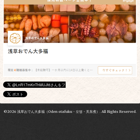
©2026
浅草おでん大多福（Oden otafuku・오뎅・关东煮）
. All Rights Reserved.