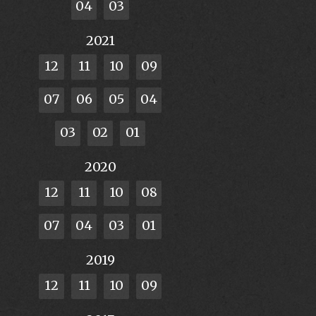
04
03
2021
12
11
10
09
07
06
05
04
03
02
01
2020
12
11
10
08
07
04
03
01
2019
12
11
10
09