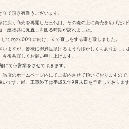
き立て頂き有難うございます。
草に戻り商売を再開した三代目、その礎の上に商売を広げた四
台・建物共に見直しを図る時期が訪れました。
そして次の100年に向け、立て直しをする事と致しました。
ざいますが、皆様に御満足頂けるような懐かしくもあり新しい
、今後共宜しくお願い申し上げます。
舗にて仮営業をさせて頂きます。
、当店のホームページ内にてご案内させて頂いておりますので
幸いです。尚、工事終了は平成31年9月末日を予定しておりま