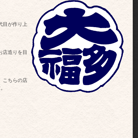
代目が作り上
お店造りを目
、こちらの店
す。