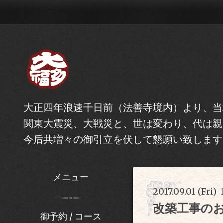
大正四年浪速千日前（法善寺境内）より、当
関東大震災、大戦災と、世は変わり、代は親
今后共増々の御引立を伏して懇願い致します
メニュー
2017.09.01 (Fri) 
改築工事の
御予約 / コース