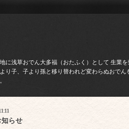
地に浅草おでん大多福（おたふく）として 生業を
より子、子より孫と移り替われど変わらぬおでん
。
11:11
お知らせ