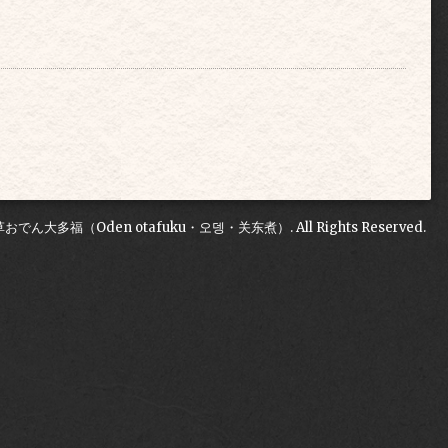
草おでん大多福（Oden otafuku・오뎅・关东煮）
. All Rights Reserved.