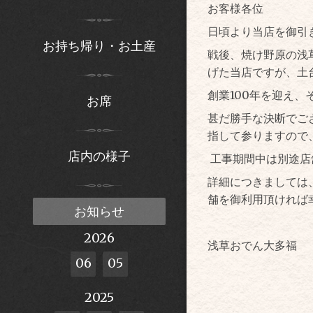
お客様各位
日頃より当店を御引
お持ち帰り・お土産
戦後、焼け野原の浅
げた当店ですが、土
創業100年を迎え、
お席
甚だ勝手な決断でご
指して参りますので
店内の様子
工事期間中は別途店
詳細につきましては
舗を御利用頂ければ
お知らせ
2026
浅草おでん大多福
06
05
2025