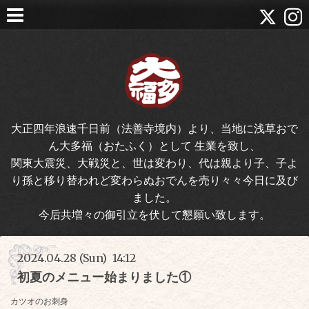
大正四年浪速千日前（法善寺境内）より、当地に浅草おで
ん大多福（おたふく）として 生業を致し、
関東大震災、大戦災と、世は変わり、代は親より子、子よ
り孫と移り替われど変わらぬおでんを売り々々今日に及び
ました。
今后共増々の御引立を伏して懇願い致します。
2024.04.28 (Sun) 14:12
初夏のメニュー始まりました①
カツオのお刺身