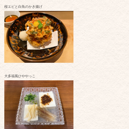
桜エビと白魚のかき揚げ
大多福風ひややっこ