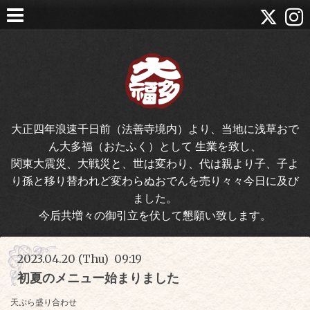
大正四年浪速千日前（法善寺境内）より、当地に浅草おで
ん大多福（おたふく）として 生業を致し、
関東大震災、大戦災と、世は変わり、代は親より子、子よ
り孫と移り替われど変わらぬおでんを売り々々今日に及び
ました。
今后共増々の御引立を伏して懇願い致します。
2023.04.20 (Thu) 09:19
初夏のメニュー始まりました
天ぷら盛り合わせ