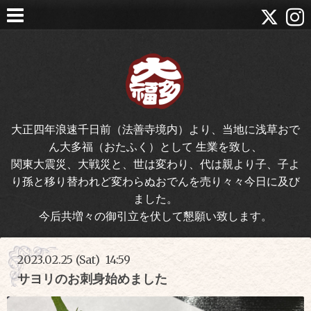
大正四年浪速千日前（法善寺境内）より、当地に浅草おで
ん大多福（おたふく）として 生業を致し、
関東大震災、大戦災と、世は変わり、代は親より子、子よ
り孫と移り替われど変わらぬおでんを売り々々今日に及び
ました。
今后共増々の御引立を伏して懇願い致します。
2023.02.25 (Sat) 14:59
サヨリのお刺身始めました