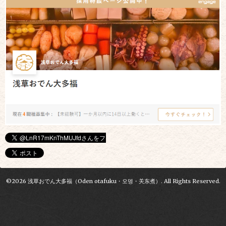
©2026
浅草おでん大多福（Oden otafuku・오뎅・关东煮）
. All Rights Reserved.