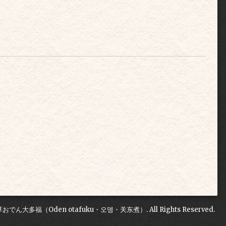
草おでん大多福（Oden otafuku・오뎅・关东煮）
. All Rights Reserved.