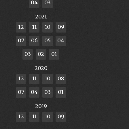
04
03
2021
12
11
10
09
07
06
05
04
03
02
01
2020
12
11
10
08
07
04
03
01
2019
12
11
10
09