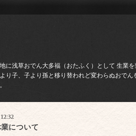
地に浅草おでん大多福（おたふく）として 生業を
より子、子より孫と移り替われど変わらぬおでん
。
 12:32
休業について