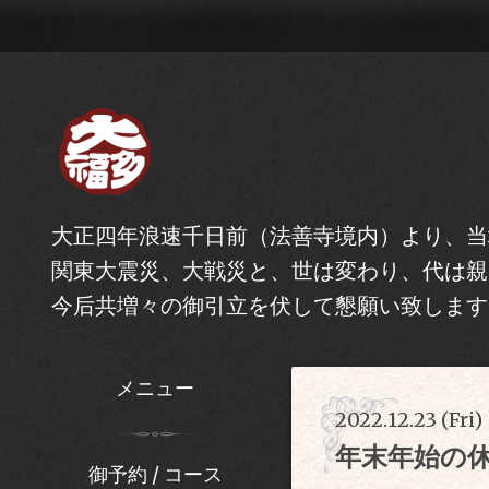
大正四年浪速千日前（法善寺境内）より、当
関東大震災、大戦災と、世は変わり、代は親
今后共増々の御引立を伏して懇願い致します
メニュー
2022.12.23 (Fri)
年末年始の
御予約 / コース