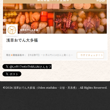
©2026
浅草おでん大多福（Oden otafuku・오뎅・关东煮）
. All Rights Reserved.