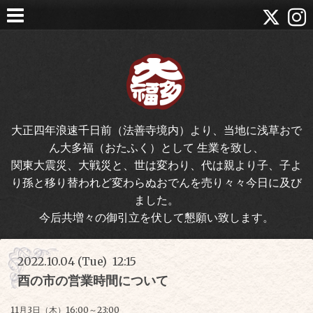
大正四年浪速千日前（法善寺境内）より、当地に浅草おで
ん大多福（おたふく）として 生業を致し、
関東大震災、大戦災と、世は変わり、代は親より子、子よ
り孫と移り替われど変わらぬおでんを売り々々今日に及び
ました。
今后共増々の御引立を伏して懇願い致します。
2022.10.04 (Tue) 12:15
酉の市の営業時間について
11月3日（木）16:00～23:00