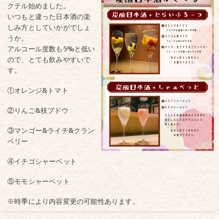
クテル始めました。
いつもと違った日本酒の楽
しみ方としていかがでしょ
うか。
アルコール度数も5%と低い
ので、とても飲みやすいで
す。
①オレンジ&トマト
②りんご&枝ブドウ
③マンゴー&ライチ&クラン
ベリー
④イチゴシャーベット
⑤モモシャーベット
※時季により内容変更の可能性あります。