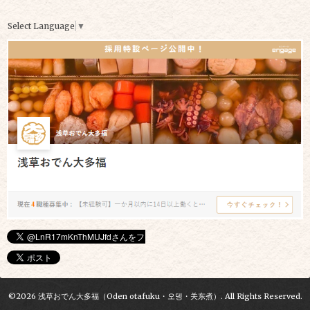
Select Language
▼
©2026
浅草おでん大多福（Oden otafuku・오뎅・关东煮）
. All Rights Reserved.