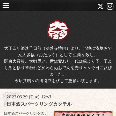
大正四年浪速千日前（法善寺境内）より、当地に浅草おで
ん大多福（おたふく）として 生業を致し、
関東大震災、大戦災と、世は変わり、代は親より子、子よ
り孫と移り替われど変わらぬおでんを売り々々今日に及び
ました。
今后共増々の御引立を伏して懇願い致します。
2022.03.29 (Tue) 12:43
日本酒スパークリングカクテル
日本酒スパークリングのカ