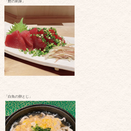
「鰹の刺身」
「白魚の卵とじ」