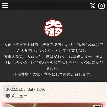
大正四年浪速千日前（法善寺境内）より、当地に浅草おで
ん大多福（おたふく）として 生業を致し、
関東大震災、大戦災と、世は変わり、代は親より子、子よ
り孫と移り替われど変わらぬおでんを売り々々今日に及び
ました。
今后共増々の御引立を伏して懇願い致します。
2022.03.05 (Sat) 11:46
春メニュー