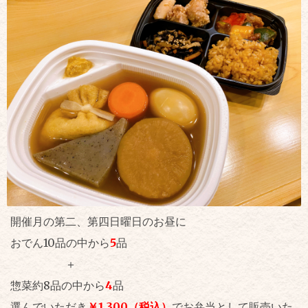
開催月の第二、第四日曜日のお昼に
おでん10品の中から
5
品
＋
惣菜約8品の中から
4
品
選んでいただき
￥1,300（税込）
でお弁当として販売いた