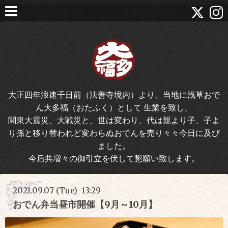
大正四年浪速千日前（法善寺境内）より、当地に浅草おで
ん大多福（おたふく）として 生業を致し、
関東大震災、大戦災と、世は変わり、代は親より子、子よ
り孫と移り替われど変わらぬおでんを売り々々今日に及び
ました。
今后共増々の御引立を伏して懇願い致します。
2021.09.07 (Tue) 13:29
おでん弁当昼市開催【9月～10月】