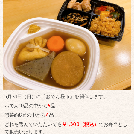
5月23日（日）に「おでん昼市」を開催します。
おでん10品の中から
5
品
惣菜約8品の中から
4
品
どれを選んでいただいても
￥1,300（税込）
でお弁当とし
て販売いたします。