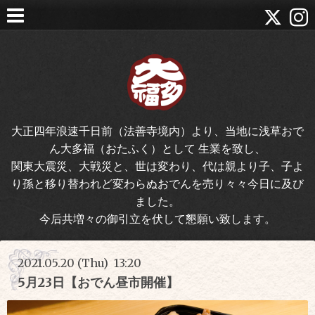
大正四年浪速千日前（法善寺境内）より、当地に浅草おで
ん大多福（おたふく）として 生業を致し、
関東大震災、大戦災と、世は変わり、代は親より子、子よ
り孫と移り替われど変わらぬおでんを売り々々今日に及び
ました。
今后共増々の御引立を伏して懇願い致します。
2021.05.20 (Thu) 13:20
5月23日【おでん昼市開催】