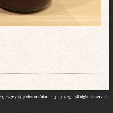
草おでん大多福（Oden otafuku・오뎅・关东煮）
. All Rights Reserved.