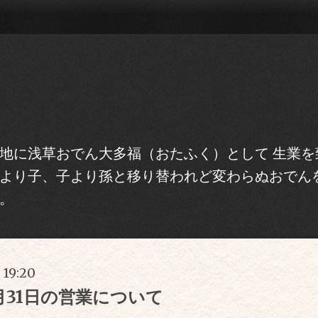
地に浅草おでん大多福（おたふく）として 生業を
より子、子より孫と移り替われど変わらぬおでん
。
 19:20
5月31日の営業について