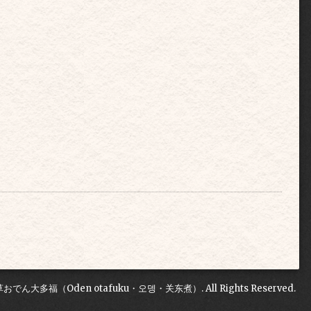
草おでん大多福（Oden otafuku・오뎅・关东煮）
. All Rights Reserved.