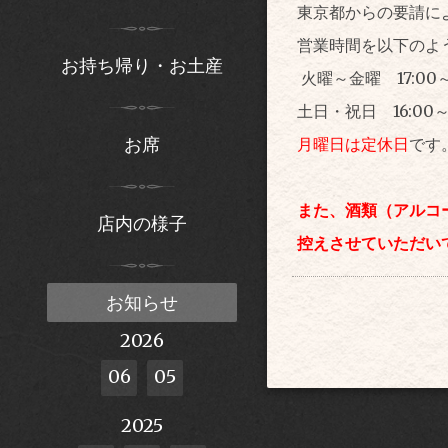
東京都からの要請によ
営業時間を以下のよ
お持ち帰り・お土産
火曜～金曜 17:00～20
土日・祝日 16:00～20
お席
月曜日は定休日
です
また、酒類（アルコ
店内の様子
控えさせていただい
お知らせ
2026
06
05
2025