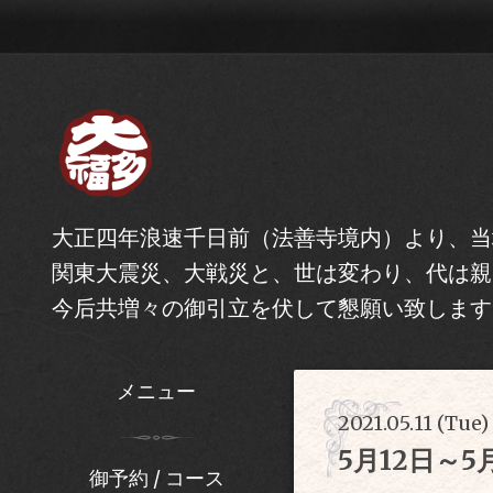
大正四年浪速千日前（法善寺境内）より、当
関東大震災、大戦災と、世は変わり、代は親
今后共増々の御引立を伏して懇願い致します
メニュー
2021.05.11 (Tue)
5月12日～
御予約 / コース