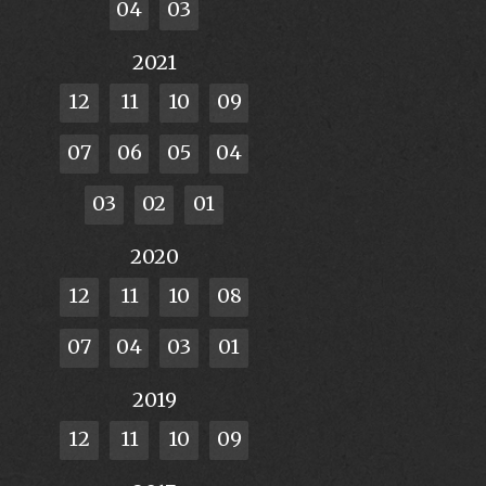
04
03
2021
12
11
10
09
07
06
05
04
03
02
01
2020
12
11
10
08
07
04
03
01
2019
12
11
10
09