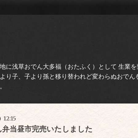
地に浅草おでん大多福（おたふく）として 生業を
より子、子より孫と移り替われど変わらぬおでん
。
 12:15
ん弁当昼市完売いたしました