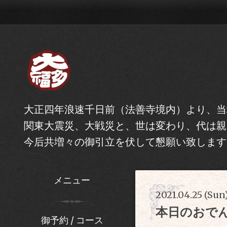
大正四年浪速千日前（法善寺境内）より、当
関東大震災、大戦災と、世は変わり、代は親
今后共増々の御引立を伏して懇願い致します
メニュー
2021.04.25 (Sun)
本日のおで
御予約 / コース