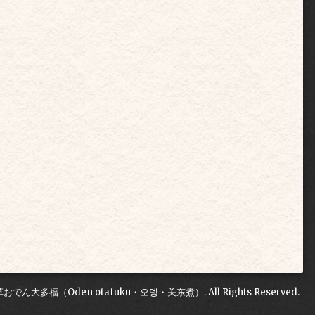
草おでん大多福（Oden otafuku・오뎅・关东煮）
. All Rights Reserved.