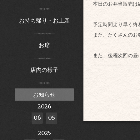
本日のお弁当販売は
お持ち帰り・お土産
予定時間より早く終
また、たくさんのお
お席
また、後程次回の昼
店内の様子
お知らせ
2026
06
05
2025