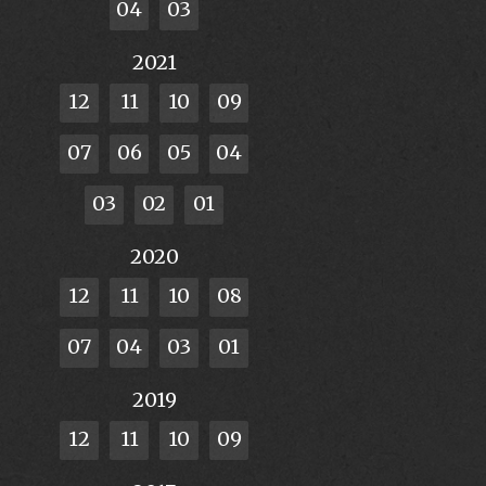
04
03
2021
12
11
10
09
07
06
05
04
03
02
01
2020
12
11
10
08
07
04
03
01
2019
12
11
10
09