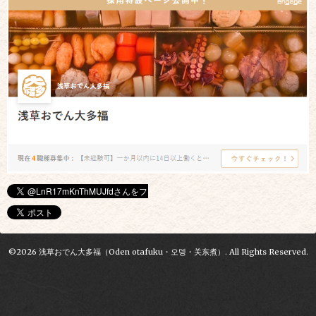
©2026
浅草おでん大多福（Oden otafuku・오뎅・关东煮）
. All Rights Reserved.