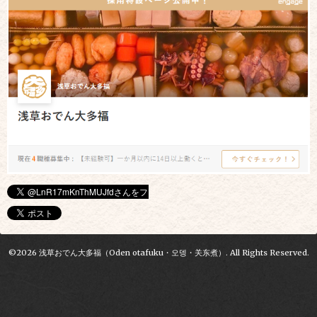
©2026
浅草おでん大多福（Oden otafuku・오뎅・关东煮）
. All Rights Reserved.