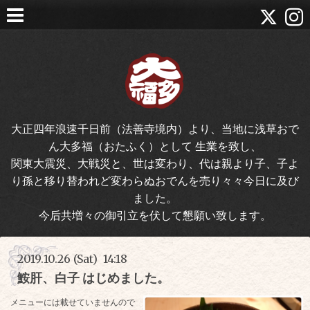
大正四年浪速千日前（法善寺境内）より、当地に浅草おで
ん大多福（おたふく）として 生業を致し、
関東大震災、大戦災と、世は変わり、代は親より子、子よ
り孫と移り替われど変わらぬおでんを売り々々今日に及び
ました。
今后共増々の御引立を伏して懇願い致します。
2019.10.26 (Sat) 14:18
鮟肝、白子 はじめました。
メニューには載せていませんので