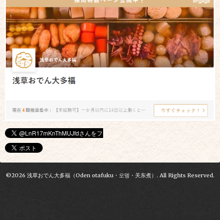
©2026
浅草おでん大多福（Oden otafuku・오뎅・关东煮）
. All Rights Reserved.