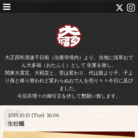
大正四年浪速千日前（法善寺境内）より、当地に浅草おで
ん大多福（おたふく）として 生業を致し、
関東大震災、大戦災と、世は変わり、代は親より子、子よ
り孫と移り替われど変わらぬおでんを売り々々今日に及び
ました。
今后共増々の御引立を伏して懇願い致します。
2019.10.15 (Tue) 16:06
生牡蠣