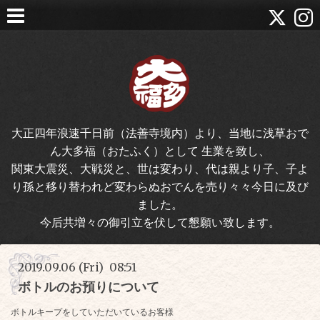
大正四年浪速千日前（法善寺境内）より、当地に浅草おで
ん大多福（おたふく）として 生業を致し、
関東大震災、大戦災と、世は変わり、代は親より子、子よ
り孫と移り替われど変わらぬおでんを売り々々今日に及び
ました。
今后共増々の御引立を伏して懇願い致します。
2019.09.06 (Fri) 08:51
ボトルのお預りについて
ボトルキープをしていただいているお客様