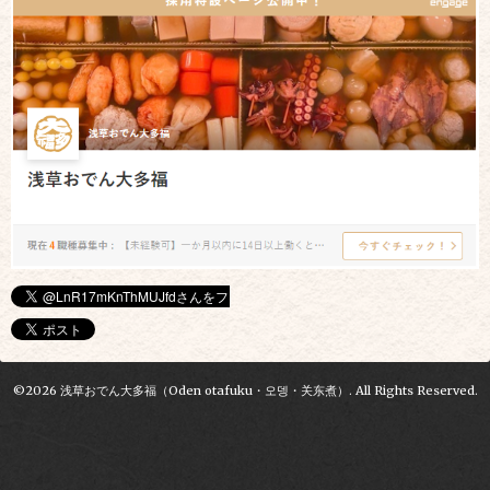
©2026
浅草おでん大多福（Oden otafuku・오뎅・关东煮）
. All Rights Reserved.