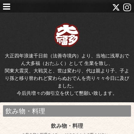
大正四年浪速千日前（法善寺境内）より、当地に浅草おで
ん大多福（おたふく）として 生業を致し、
関東大震災、大戦災と、世は変わり、代は親より子、子よ
り孫と移り替われど変わらぬおでんを売り々々今日に及び
ました。
今后共増々の御引立を伏して懇願い致します。
飲み物・料理
飲み物・料理