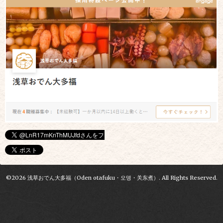
©2026
浅草おでん大多福（Oden otafuku・오뎅・关东煮）
. All Rights Reserved.