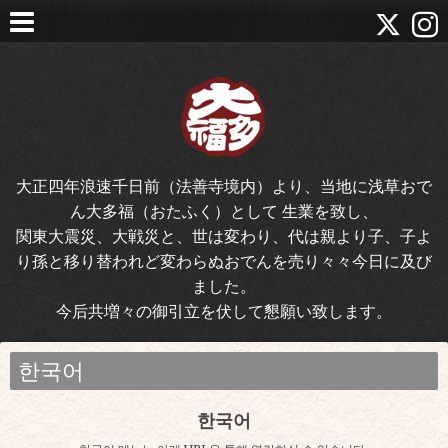
大正四年浪速千日前（法善寺境内）より、当地に浅草おで
ん大多福（おたふく）として 生業を致し、
関東大震災、大戦災と、世は変わり、代は親より子、子よ
り孫と移り替われど変わらぬおでんを売り々々今日に及び
ました。
今后共増々の御引立を伏して懇願い致します。
한국어
한국어