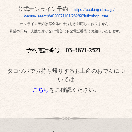
公式オンライン予約
https://booking.ebica.jp/
webrsv/search/e020071101/
28289?isfixshop=true
オンライン予約は席全体の半分しか対応しておりません。
希望の日時、人数で席がない場合は下記電話番号にお願いいたします。
予約
電話番号
03-3871-2521
タコツボでお持ち帰りするお土産のおでんにつ
いては
こちら
をご確認ください。