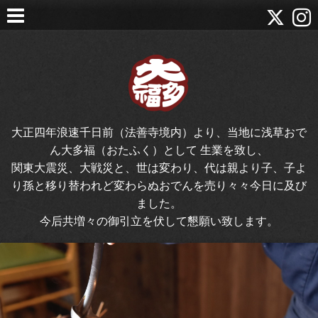
大正四年浪速千日前（法善寺境内）より、当地に浅草おで
ん大多福（おたふく）として 生業を致し、
関東大震災、大戦災と、世は変わり、代は親より子、子よ
り孫と移り替われど変わらぬおでんを売り々々今日に及び
ました。
今后共増々の御引立を伏して懇願い致します。